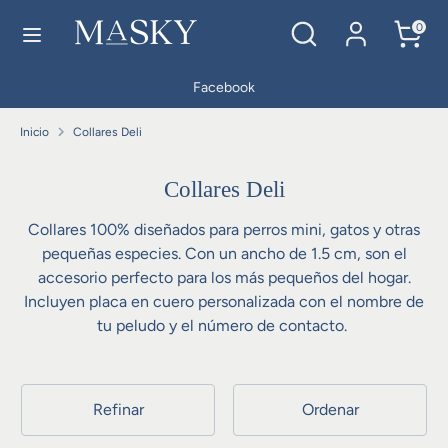
Ir
buscar
Buscar
0
directamente
en
al
nuestra
contenido
Buscar
buscar
Facebook
tienda
en
nuestra
Inicio
Collares Deli
tienda
Collares Deli
Collares 100% diseñados para perros mini, gatos y otras
pequeñas especies. Con un ancho de 1.5 cm, son el
accesorio perfecto para los más pequeños del hogar.
Incluyen placa en cuero personalizada con el nombre de
tu peludo y el número de contacto.
Refinar
Ordenar